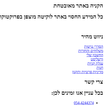
הקניה באתר מאובטחת
כל המידע החסוי באתר לוקיטה מוצפן בפרוקטוקול SSL על מנת לשמור עליכם מפני פריצות אב
ניווט מהיר
הסדרי נגישות
משלוחים והחזרות
החשבון שלי
ווישליסט
עגלת קניות
חנות
מדיניות פרטיות ותקנון
צרי קשר
בכל עניין אנו זמינים לכן:
054-4244374