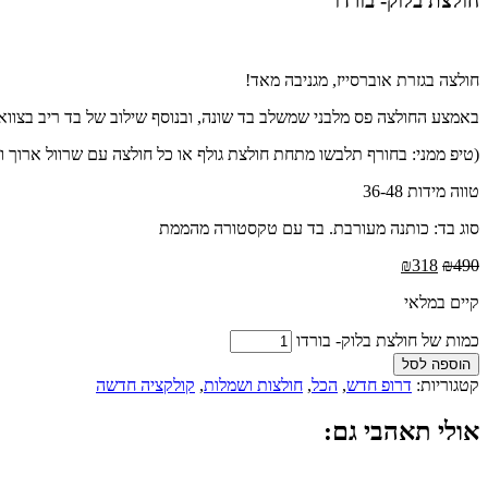
חולצת בלוק- בורדו
חולצה בגזרת אוברסייז, מגניבה מאד!
באמצע החולצה פס מלבני שמשלב בד שונה, ובנוסף שילוב של בד ריב בצווארו
(טיפ ממני: בחורף תלבשו מתחת חולצת גולף או כל חולצה עם שרוול ארוך וזה
טווה מידות 36-48
סוג בד: כותנה מעורבת. בד עם טקסטורה מהממת
₪
318
₪
490
קיים במלאי
כמות של חולצת בלוק- בורדו
הוספה לסל
קטגוריות:
דרופ חדש
,
הכל
,
חולצות ושמלות
,
קולקציה חדשה
אולי תאהבי גם: