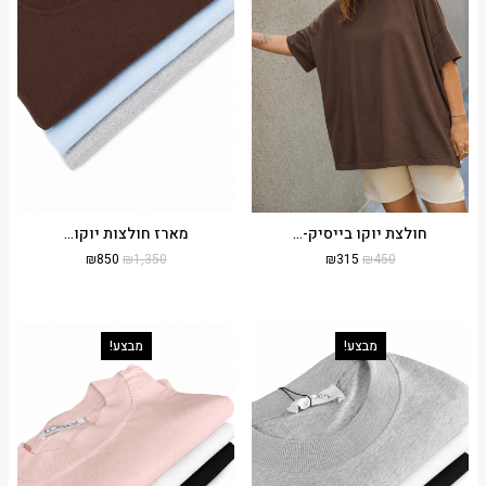
חולצת יוקו בייסיק-...
מארז חולצות יוקו...
₪
850
₪
1,350
₪
315
₪
450
מבצע!
מבצע!