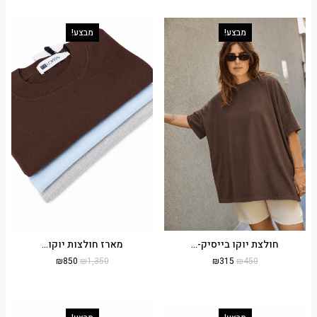
מבצע!
מבצע!
חולצת יוקו בייסיק-...
מארז חולצות יוקו...
₪
850
₪
1,350
₪
315
₪
450