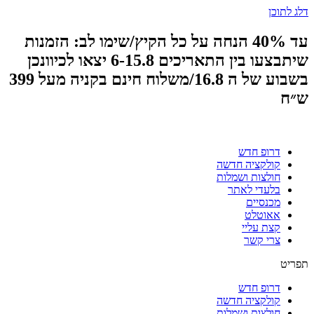
דלג לתוכן
עד 40% הנחה על כל הקיץ/שימו לב: הזמנות
שיתבצעו בין התאריכים 6-15.8 יצאו לכיוונכן
בשבוע של ה 16.8/משלוח חינם בקניה מעל 399
ש״ח
דרופ חדש
קולקציה חדשה
חולצות ושמלות
בלעדי לאתר
מכנסיים
אאוטלט
קצת עליי
צרי קשר
תפריט
דרופ חדש
קולקציה חדשה
חולצות ושמלות