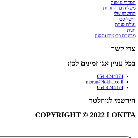
הסדרי נגישות
משלוחים והחזרות
החשבון שלי
ווישליסט
עגלת קניות
חנות
מדיניות פרטיות ותקנון
צרי קשר
בכל עניין אנו זמינים לכן:
054-4244374
moran@lokita.co.il
054-4244374
הירשמי לניוזלטר
COPYRIGHT © 2022 LOKITA